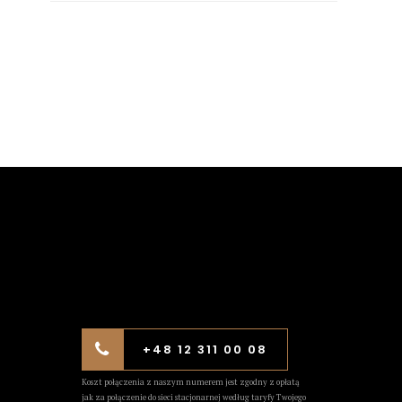
+48 12 311 00 08
Koszt połączenia z naszym numerem jest zgodny z opłatą
jak za połączenie do sieci stacjonarnej według taryfy Twojego