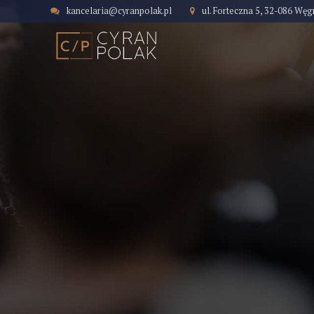
kancelaria@cyranpolak.pl
ul. Forteczna 5, 32-086 Węg