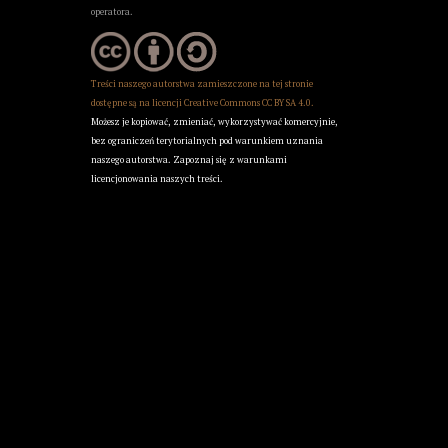
operatora.
Treści naszego autorstwa zamieszczone na tej stronie
dostępne są na licencji Creative Commons
CC BY SA 4.0
.
Możesz je kopiować, zmieniać, wykorzystywać komercyjnie,
bez ograniczeń terytorialnych pod warunkiem uznania
naszego autorstwa.
Zapoznaj się z warunkami
licencjonowania naszych treści.