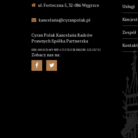
ul. Forteczna 5, 32-086 Węgrzce
Usługi
Kim jes
kancelaria@cyranpolak.pl
Zespół
Cyran Polak Kancelaria Radców
Prawnych Spółka Partnerska
Kontakt
KRS: 0001031409 NIP: 6751781538 REGON: 525131715
Zobacz nas na: