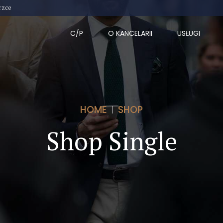
rzce
C/P
O KANCELARII
USŁUGI
HOME
SHOP
Shop Single